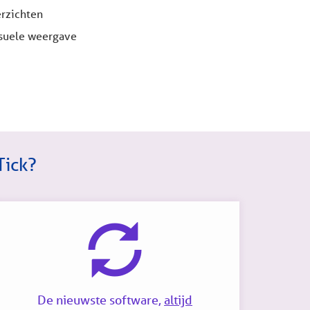
erzichten
isuele weergave
Tick?
De nieuwste software,
altijd