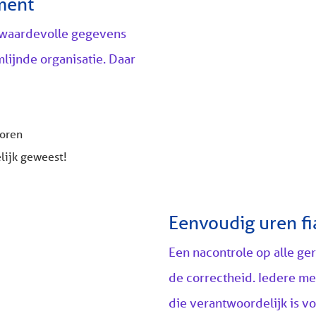
ment
n waardevolle gegevens
mlijnde organisatie. Daar
toren
lijk geweest!
Eenvoudig uren fi
Een nacontrole op alle ge
de correctheid. Iedere m
die verantwoordelijk is vo